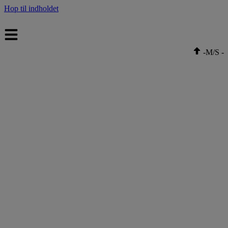
Hop til indholdet
-
M/S
-