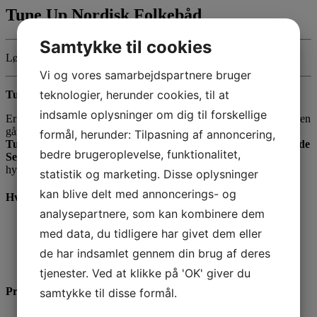
Tune Up Nordisk Folkebåd
Samtykke til cookies
Lørdag den 11. april – søndag den 12. april 2026
Vi og vores samarbejdspartnere bruger
teknologier, herunder cookies, til at
Tune-Up Folkebåd – Klar til sæsonstart i Kerteminde
indsamle oplysninger om dig til forskellige
Er du klar til at få trimmet båden og pudset formen af inden sæsonen
går i gang?
formål, herunder: Tilpasning af annoncering,
Tune-Up Folkebåd
er det traditionsrige forårsstævne i
Kerteminde
bedre brugeroplevelse, funktionalitet,
Sejlklub
, hvor Folkebådssejlere mødes til spændende kapsejlads,
hyggeligt samvær og en perfekt start på sejlsæsonen.
statistik og marketing. Disse oplysninger
kan blive delt med annoncerings- og
Hvorfor deltage?
analysepartnere, som kan kombinere dem
Perfekt opvarmning
til årets sejladser
med data, du tidligere har givet dem eller
Fokus på trim og fart
– få båden i topform
Socialt fællesskab
med passionerede Folkebådssejlere
de har indsamlet gennem din brug af deres
Smukke rammer
i Kerteminde med udsigt over Storebælt
tjenester. Ved at klikke på 'OK' giver du
Programmet
samtykke til disse formål.