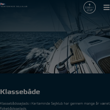
Hop
til
5.66
M/S
20.8
indholdet
Klassebåde
Klassebådssejlads i Kerteminde Sejlklub har gennem mange år været
folkebådssejlads.