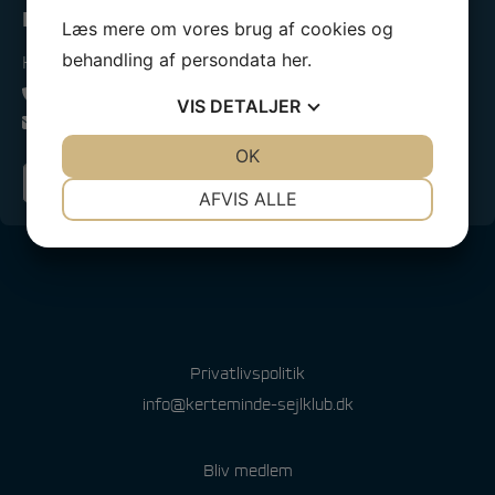
Kontakt os
Læs mere om vores brug af cookies og
behandling af persondata
her
.
Kerteminde Sejlklub
4064 0880
VIS
DETALJER
info@kerteminde-sejlklub.dk
JA
NEJ
OK
JA
NEJ
Bliv medlem
NØDVENDIGE
PRÆFERENCER
AFVIS ALLE
JA
NEJ
JA
NEJ
MARKETING
STATISTIK
Privatlivspolitik
info@kerteminde-sejlklub.dk
Bliv medlem