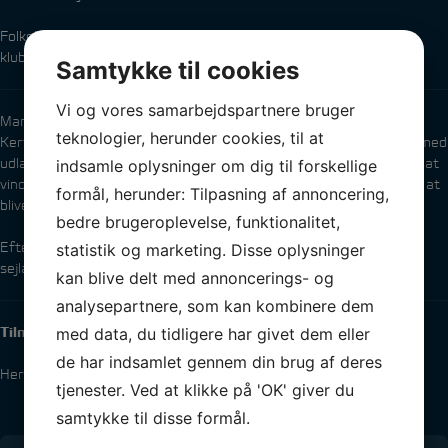
Folkebådene blev bygget i Kerteminde og har sat sit præg på
klubben i årtier.
Samtykke til cookies
Vi og vores samarbejdspartnere bruger
Mange danmarksmesterskaber og Guldpokaler er vundet af
teknologier, herunder cookies, til at
Kertemindesejlere, og hver onsdag i sæsonen sejles to sejladser med
udlagte mærker og dygtige officials, men det gælder ikke kun om at
indsamle oplysninger om dig til forskellige
vinde, men også at hjælpe alle – erfarne og knap så erfarne – om at
formål, herunder: Tilpasning af annoncering,
blive dygtigere og dyrke kammeratskabet i klassen.
bedre brugeroplevelse, funktionalitet,
Efter sejladserne kommer der servering via en foodtruck og
statistik og marketing. Disse oplysninger
sejladssnak i klubhuset.
kan blive delt med annoncerings- og
analysepartnere, som kan kombinere dem
med data, du tidligere har givet dem eller
Tilmelding til aftensejladser sker gennem
Manage2Sail
de har indsamlet gennem din brug af deres
Her findes også Notice Of Race og Sailing Instructions
tjenester. Ved at klikke på 'OK' giver du
samtykke til disse formål.