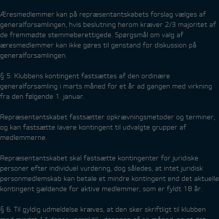
Æresmedlemmer kan på repræsentantskabets forslag vælges af
generalforsamlingen, hvis beslutning herom kræver 2/3 majoritet af
de fremmødte stemmeberettigede. Spørgsmål om valg af
æresmedlemmer kan ikke gøres til genstand for diskussion på
generalforsamlingen.
§ 5. Klubbens kontingent fastsættes af den ordinære
generalforsamling i marts måned for et år ad gangen med virkning
fra den følgende 1. januar.
Repræsentantskabet fastsætter opkrævningsmetoder og terminer,
og kan fastsætte lavere kontingent til udvalgte grupper af
medlemmerne.
Repræsentantskabet skal fastsætte kontingenter for juridiske
personer efter individuel vurdering, dog således, at intet juridisk
personmedlemskab kan betale et mindre kontingent end det aktuelle
kontingent gældende for aktive medlemmer, som er fyldt 18 år.
§ 6. Til gyldig udmeldelse kræves, at den sker skriftligt til klubben