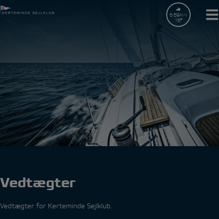
Hop
til
6.69
M/S
16
indholdet
Vedtægter
Vedtægter for Kerteminde Sejlklub.