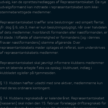
udvalg, kan de oprettes/nedlægges af Repræsentantskabet. De nye
udvalgsformænd kan indtræde i repræsentantskabet som ikke-
stemmeberettigede medlemmer.
Repræsentantskabet træffer sine beslutninger ved simpelt flertal,
jfr. dog § 6, stk.3, men er kun beslutningsdygtigt, når over halvdelen
af dets medlemmer, hvoriblandt formanden eller næstformanden, er
til stede. I tilfælde af stemmelighed er formandens (og i dennes
fravær næstformandens) stemme afgørende. Over
repræsentantskabets møder optages et referat, som underskrives
af repræsentantskabets medlemmer.
Repræsentantskabet skal jævnligt informere klubbens medlemmer
om sit løbende arbejde f.eks via opslag i klubhuset, indlæg i
klubbladet og/eller på hjemmesiden.
§ 13. Klubben hæfter udadtil med sine aktiver, medlemmerne kun
med deres ordinære kontingent.
§ 14. Klubbens regnskabsår er kalenderåret. Repræsentantskabet
(kasseren) skal inden den 15. februar forelægge driftsregnskab for