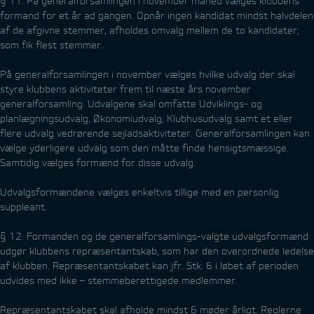
§ 11. På generalforsamlingen i november måned vælges klubbens
formand for et år ad gangen. Opnår ingen kandidat mindst halvdelen
af de afgivne stemmer, afholdes omvalg mellem de to kandidater,
som fik flest stemmer.
På generalforsamlingen i november vælges hvilke udvalg der skal
styre klubbens aktiviteter frem til næste års november
generalforsamling. Udvalgene skal omfatte Udviklings- og
planlægningsudvalg, Økonomiudvalg, Klubhusudvalg samt et eller
flere udvalg vedrørende sejladsaktiviteter. Generalforsamlingen kan
vælge yderligere udvalg som den måtte finde hensigtsmæssige.
Samtidig vælges formænd for disse udvalg.
Udvalgsformændene vælges enkeltvis tillige med en personlig
suppleant.
§ 12. Formanden og de generalforsamlings-valgte udvalgsformænd
udgør klubbens repræsentantskab, som har den overordnede ledelse
af klubben. Repræsentantskabet kan jfr. Stk. 6 i løbet af perioden
udvides med ikke – stemmeberettigede medlemmer.
Repræsentantskabet skal afholde mindst 6 møder årligt. Reglerne