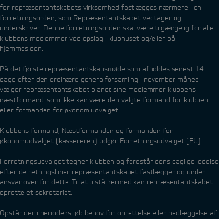
for repræsentantskabets virksomhed fastlægges nærmere i en
forretningsorden, som Repræsentantskabet vedtager og
underskriver. Denne forretningsorden skal være tilgængelig for alle
klubbens medlemmer ved opslag i klubhuset og/eller på
hjemmesiden.
På det første repræsentantskabsmøde som afholdes senest 14
dage efter den ordinære generalforsamling i november måned
vælger repræsentantskabet blandt sine medlemmer klubbens
næstformand, som ikke kan være den valgte formand for klubben
eller formanden for økonomiudvalget.
Klubbens formand, Næstformanden og formanden for
økonomiudvalget (kassereren) udgør Forretningsudvalget (FU).
Forretningsudvalget tegner klubben og forestår dens daglige ledelse
efter de retningslinier repræsentantskabet fastlægger og under
ansvar over for dette. Til at bistå hermed kan repræsentantskabet
oprette et sekretariat.
Opstår der i periodens løb behov for oprettelse eller nedlæggelse af