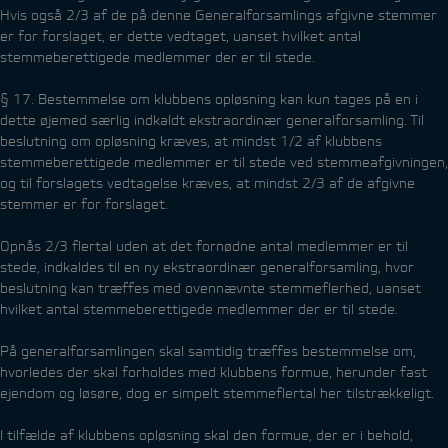
Hvis også 2/3 af de på denne Generalforsamlings afgivne stemmer
er for forslaget, er dette vedtaget, uanset hvilket antal
stemmeberettigede medlemmer der er til stede.
§ 17. Bestemmelse om klubbens opløsning kan kun tages på en i
dette øjemed særlig indkaldt ekstraordinær generalforsamling. Til
beslutning om opløsning kræves, at mindst 1/2 af klubbens
stemmeberettigede medlemmer er til stede ved stemmeafgivningen,
og til forslagets vedtagelse kræves, at mindst 2/3 af de afgivne
stemmer er for forslaget.
Opnås 2/3 flertal uden at det fornødne antal medlemmer er til
stede, indkaldes til en ny ekstraordinær generalforsamling, hvor
beslutning kan træffes med ovennævnte stemmeflerhed, uanset
hvilket antal stemmeberettigede medlemmer der er til stede.
På generalforsamlingen skal samtidig træffes bestemmelse om,
hvorledes der skal forholdes med klubbens formue, herunder fast
ejendom og løsøre, dog er simpelt stemmeflertal her tilstrækkeligt.
I tilfælde af klubbens opløsning skal den formue, der er i behold,