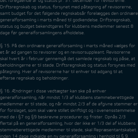
det foregående år og status pr. 31. december for revisorerne.
Driftsregnskab og status, forsynet med påtegning af revisorerne,
samt budget for det følgende regnskabsår forelægges den ordinære
generalforsamling i marts måned til godkendelse. Driftsregnskab,
status og budget bekendtgøres for klubbens medlemmer senest 8
dage før generalforsamlingens afholdelse.
§ 15. På den ordinære generalforsamling i marts måned vælges for
et år ad gangen to revisorer og en revisorsuppleant. Revisorerne
skal hvert år i februar gennemgå det samlede regnskab og påse, at
beholdningerne er til stede. Driftsregnskab og status forsynes med
påtegning. Hver af revisorerne har til enhver tid adgang til at
efterse regnskab og beholdninger.
§ 16. Ændringer i disse vedtægter kan ske på enhver
generalforsamling, når mindst 1/3 af klubbens stemmeberettigede
medlemmer er til stede, og når mindst 2/3 af de afgivne stemmer er
for forslaget, som skal være stillet skriftligt og i ovenensstemmelse
med de i §7 og §9 beskrevne procedurer og frister. Opnås 2/3
flertal på en generalforsamling, hvor der ikke er 1/3 del af klubbens
stemmeberettigede medlemmer til stede, skal Repræsentantskabet
inden 14 dage indkalde en ny generalforsamling i henhold til § 9.