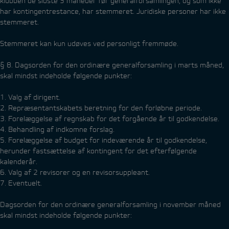
klubben de sidste 3 måneder før generalforsamlingen, og som ikke
har kontingentrestance, har stemmeret. Juridiske personer har ikke
stemmeret.
Stemmeret kan kun udøves ved personligt fremmøde.
§ 8. Dagsorden for den ordinære generalforsamling i marts måned,
skal mindst indeholde følgende punkter:
1. Valg af dirigent.
2. Repræsentantskabets beretning for den forløbne periode.
3. Forelæggelse af regnskab for det forgående år til godkendelse.
4. Behandling af indkomne forslag.
5. Forelæggelse af budget for indeværende år til godkendelse,
herunder fastsættelse af kontingent for det efterfølgende
kalenderår.
6. Valg af 2 revisorer og en revisorsuppleant.
7. Eventuelt.
Dagsorden for den ordinære generalforsamling i november måned
skal mindst indeholde følgende punkter: