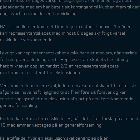
med mindst 14 dages varsel til udgangen af en måned, og at det
pågældende medlem har betalt sit kontingent til klubben frem til den
dag, hvorfra udmeldelsen har virkning.
Når et medlem er kommet i kontingentrestance udover 1 måned,
kan repræsentantskabet med mindst 8 dages skriftligt varsel
ekskludere vedkommende.
I øvrigt kan repræsentantskabet ekskludere et medlem, når særlige
forhold giver anledning dertil. Repræsentantskabets beslutning
herom kræver dog, at mindst 2/3 af repræsentantskabets
medlemmer har stemt for eksklusionen.
Vedkommende medlem skal, inden repræsentantskabet træffer sin
afgørelse, have haft lejlighed til at fremføre sit forsvar og kan
fordre spørgsmålet om eksklusion afgjort på den førstkommende
generalforsamling.
Endelig kan et medlem ekskluderes, når det efter forslag fra mindst
15 medlemmer vedtages på en generalforsamling.
I alle tilfælde, hvor en eksklusion skal behandles på en