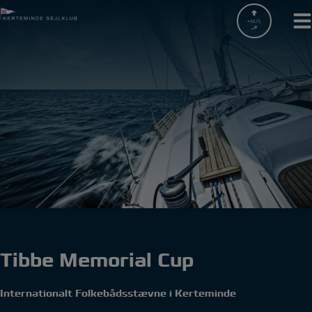
Hop
til
-
M/S
-
indholdet
Tibbe Memorial Cup
Internationalt Folkebådsstævne i Kerteminde