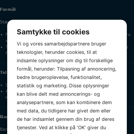
Formål
Stævnet har til formål at:
Samtykke til cookies
Fremme kammeratskab og venskab mellem Folkebådssejlere fra
ind- og udland.
Vi og vores samarbejdspartnere bruger
Tilpasse gebyrer og forplejningsomkostninger, så de er rimelige
teknologier, herunder cookies, til at
for både deltagere og klubben.
indsamle oplysninger om dig til forskellige
formål, herunder: Tilpasning af annoncering,
Tid og sted
bedre brugeroplevelse, funktionalitet,
Sidste weekend i august hvert år.
statistik og marketing. Disse oplysninger
Aktiviteter foregår i Kerteminde Sejlklubs lokaler og på
kan blive delt med annoncerings- og
Kerteminde Bugten.
analysepartnere, som kan kombinere dem
med data, du tidligere har givet dem eller
Baner
de har indsamlet gennem din brug af deres
tjenester. Ved at klikke på 'OK' giver du
Banelederne tilstræber baner, der er: