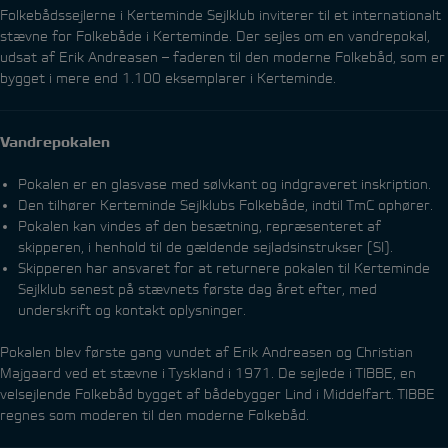
Folkebådssejlerne i Kerteminde Sejlklub inviterer til et internationalt
stævne for Folkebåde i Kerteminde. Der sejles om en vandrepokal,
udsat af Erik Andreasen – faderen til den moderne Folkebåd, som er
bygget i mere end 1.100 eksemplarer i Kerteminde.
Vandrepokalen
Pokalen er en glasvase med sølvkant og indgraveret inskription.
Den tilhører Kerteminde Sejlklubs Folkebåde, indtil TmC ophører.
Pokalen kan vindes af den besætning, repræsenteret af
skipperen, i henhold til de gældende sejladsinstrukser (SI).
Skipperen har ansvaret for at returnere pokalen til Kerteminde
Sejlklub senest på stævnets første dag året efter, med
underskrift og kontakt oplysninger.
Pokalen blev første gang vundet af Erik Andreasen og Christian
Majgaard ved et stævne i Tyskland i 1971. De sejlede i TIBBE, en
velsejlende Folkebåd bygget af bådebygger Lind i Middelfart. TIBBE
regnes som moderen til den moderne Folkebåd.