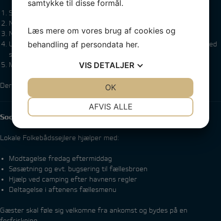
samtykke til disse formål.
Seriøse
Nyskabende
Læs mere om vores brug af cookies og
Nostalgiske
behandling af persondata
her
.
Udfordrende – gerne ud over almindelige op/ned-baner, evt. med
strømmen fra havneudløbet som en joker
VIS
DETALJER
Medie- og publikumsvenlige, hvis vejr og vind tillader det
Der tilstræbes et varieret mix efter stævneledelsens valg.
JA
NEJ
OK
JA
NEJ
NØDVENDIGE
PRÆFERENCER
AFVIS ALLE
Sociale aktiviteter
JA
NEJ
JA
NEJ
MARKETING
STATISTIK
Lokale Folkebådssejlere hjælper med:
Modtagelse fredag eftermiddag
Søsætning og evt. bugsering til fællesbroen
Hjælp ved camping efter havnens regler
Deltagelse i aftenens fællesmenu
Gæster skal føle sig velkomne fra ankomst og bydes på en
forfriskning.