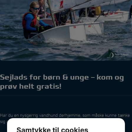
Sejlads for børn & unge – kom og
prøv helt gratis!
Har du en nysgerrig vandhund derhjemme, som måske kunne tænke
sig at prøve kræfter med sejlads?
Samtykke til cookies