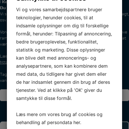
I
Kerteminde Sejlklub
gør vi det super nemt at komme i gang!
Du skal kun medbringe ét eneste ting: et håndklæde.
Vi og vores samarbejdspartnere bruger
Vi stiller ALT det nødvendige udstyr til rådighed – båd, vest, våddragt,
teknologier, herunder cookies, til at
osv. Det er bare at møde op og prøve, om det er noget for dig.
indsamle oplysninger om dig til forskellige
Vores trænere står klar til at tage imod nye sejlere i trygge og sjove
formål, herunder: Tilpasning af annoncering,
rammer. Sejlads styrker både selvtillid, fællesskab og glæden ved at
bedre brugeroplevelse, funktionalitet,
være på vandet – og alle kan være med!
statistik og marketing. Disse oplysninger
Læs mere om Optimist-sejlads her:
kan blive delt med annoncerings- og
https://kerteminde-sejlklub.dk/ungdom/optimister/
analysepartnere, som kan kombinere dem
med data, du tidligere har givet dem eller
Tag en ven under armen og kig forbi – vi glæder os til at se jer på
vandet!
de har indsamlet gennem din brug af deres
tjenester. Ved at klikke på 'OK' giver du
Indlægsnavigation
FORRIGE INDLÆG
NÆSTE INDLÆG
samtykke til disse formål.
Læs mere om vores brug af cookies og
behandling af persondata
her
.